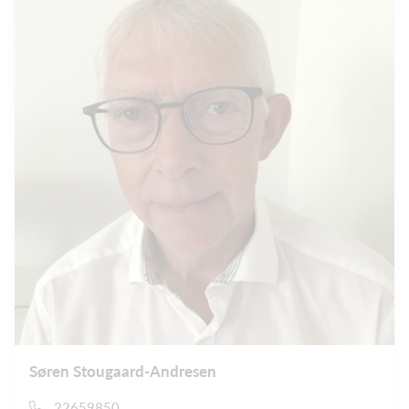
Søren Stougaard-Andresen
22659850