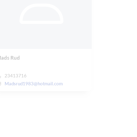
ads Rud
23413716
Madsrud1983@hotmail.com