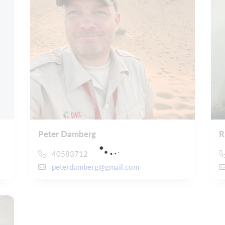
Peter Damberg
R
40583712
peterdamberg@gmail.com