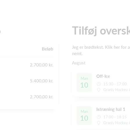
6
Tilføj oversk
Jeg er brødtekst. Klik her for a
Beløb
nemt.
August
2.700,00 kr.
Off-Ice
Man
5.400,00 kr.
10
15:30 - 17:00
Granly Hockey A
2.700,00 kr.
Istræning hal 1
Man
10
17:00 - 18:15
Granly Hockey A